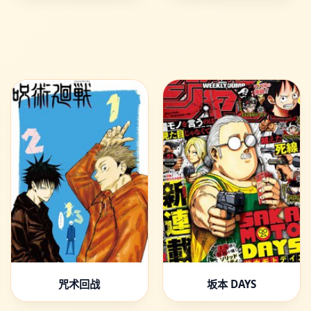
咒术回战
坂本 DAYS