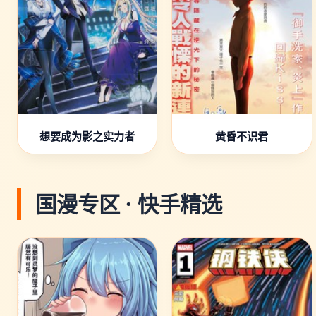
想要成为影之实力者
黄昏不识君
国漫专区 · 快手精选