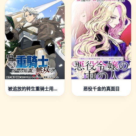
被追放的转生重骑士用游戏知识开无双
恶役千金的真面目