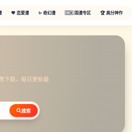
漫
💖 恋爱漫
✨ 奇幻漫
🇨🇳 国漫专区
🏆 高分神作
费下载，每日更新最
！
搜索