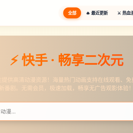
全部
🔥 最近更新
⚔️ 热血
⚡ 快手 · 畅享二次元
注提供高清动漫资源！海量热门动画支持在线观看、免
新番剧。无需会员，极速加载，畅享无广告观影体验